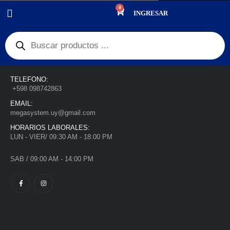
0
BLOG SINGLE
INGRESAR
Ponerse en contacto
INFO DE CONTACTO:
TELEFONO:
+598 098742863
EMAIL:
megasystem.uy@gmail.com
HORARIOS LABORALES:
LUN - VIER/ 09:30 AM - 18:00 PM
SAB / 09:00 AM - 14:00 PM