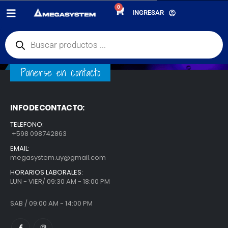
0
PRE-VENTA
INGRESAR
Ponerse en contacto
INFO DE CONTACTO:
TELEFONO:
+598 098742863
EMAIL:
megasystem.uy@gmail.com
HORARIOS LABORALES:
LUN - VIER/ 09:30 AM - 18:00 PM
SAB / 09:00 AM - 14:00 PM