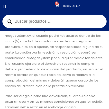
0
POLÍTICA DE DEVOLUCIONES Y REEMBOLSOS
INGRESAR
Cambios y devoluciones.
De acuerdo a lo previsto en el artículo 16 de la Ley No. 17.250,
las compras realizadas por medio del sitio web
megasystem.uy, el usuario podrá retractarse dentro de los
cinco (5) días hábiles contados desde la entrega del
producto, a su sola opción, sin responsabilidad alguna de su
parte. La opción por la rescisión o resolución deberá ser
comunicada a Megasystem por cualquier medio fehaciente.
Si el usuario ejerciere el derecho a rescindir la compra
deberá proceder a la devolución del producto, sin uso, en el
mismo estado en que fue recibido, salvo lo relativo a la
comprobación del mismo y deberá hacerse cargo de los
costos de la restitución de la prestación recibida.
Para ser elegible para una devolución, su artículo debe
estar sin usar y en las mismas condiciones en que lo recibió.
También debe estar en el embalaje original.