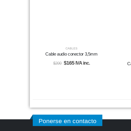
CABLES
Cable audio conector 3,5mm
$
165
IVA inc.
$
200
C
Ponerse en contacto