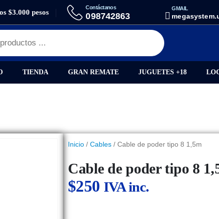
Contáctanos
GMAIL
los $3.000 pesos
 1,5M
098742863
megasystem.
O
TIENDA
GRAN REMATE
JUGUETES +18
LO
Inicio
/
Cables
/ Cable de poder tipo 8 1,5m
Cable de poder tipo 8 1
$
250
IVA inc.