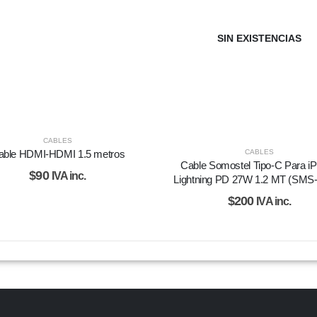
SIN EXISTENCIAS
CABLES
CABLES
able HDMI-HDMI 1.5 metros
Cable Somostel Tipo-C Para i
$
90
IVA inc.
Lightning PD 27W 1.2 MT (SMS
$
200
IVA inc.