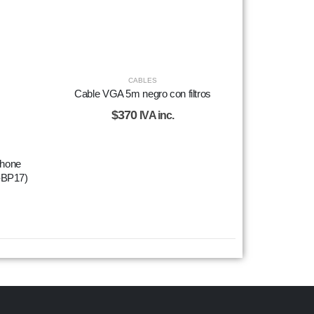
CABLES
Cable VGA 5m negro con filtros
$
370
IVA inc.
Phone
-BP17)