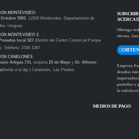
ION MONTEVIDEO:
SUBSCRIB
e Octubre 3905
, 12000 Montevideo, Departamento de
ACERCA 
deo, Uruguay
Obtenga toda
ION MONTEVIDEO 2:
ofertas. Susc
Posadas local 027
(Dentro del Centro Comercial Parque
. Teléfono: 2336 1397
OBTEN
ION CANELONES:
asio Artigas 731
, esquina
25 de Mayo
y
Dr. Alfonso
Empresa Fun
a
(frente a la dgi ) Canelones, Las Piedras
desafíos ini
importadora 
pantallas y
la satisfacci
MEDIOS DE PAGO