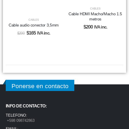
CABLES
Cable HDMI Macho/Macho 1.5
metros
CABLES
Cable audio conector 3,5mm
$
200
IVA inc.
$
165
IVA inc.
$
200
Ponerse en contacto
INFO DE CONTACTO:
TELEFONO:
+598 098742863
EMAIL: