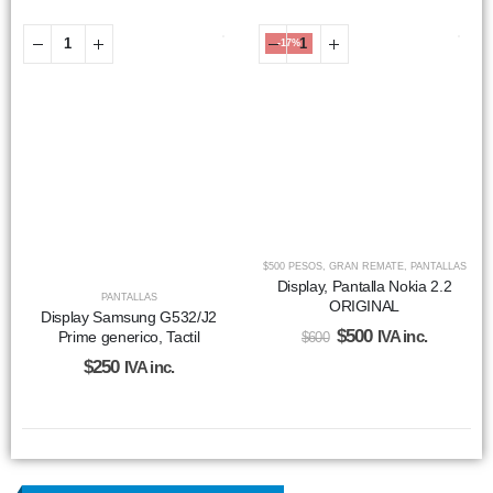
-17%
$500 PESOS
,
GRAN REMATE
,
PANTALLAS
Display, Pantalla Nokia 2.2
PANTALLAS
ORIGINAL
Display Samsung G532/J2
$
500
Prime generico, Tactil
IVA inc.
$
600
$
250
IVA inc.