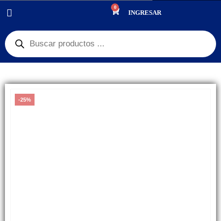
0
PRODUCTOS
PANTALLAS
,
GRAN REMATE
,
$150 PESOS
INGRESAR
DISPLAY, PANTALLA HUAWEI Y6 2015 SCL-L01 / HONOR 4A SCL-AL00 OLED
-25%