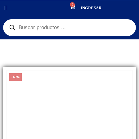
0
PRODUCTOS
INGRESAR
PANTALLAS
,
OUTLET PANTALLAS Y CELULARES
,
30% OFF
,
GRAN REMATE
,
$350 PESOS
DISPLAY, PANTALLA LG K4 M150 OLED
-40%