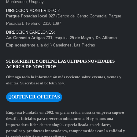
Montevideo, Uruguay
DIRECCION MONTEVIDEO 2:
Parque Posadas local 027
(Dentro del Centro Comercial Parque
Posadas). Teléfono: 2336 1397
DIRECCION CANELONES:
Av. Gervasio Artigas 731
, esquina
25 de Mayo
y
Dr. Alfonso
Espinosa
(frente a la dgi ) Canelones, Las Piedras
SUBSCRIBITE Y OBTENE LAS ULTIMAS NOVEDADES
ACERCA DE NOSOTROS
Obtenga toda la información más reciente sobre eventos, ventas y
ofertas. Suscríbase al boletín hoy.
OBTENER OFERTAS
Empresa Fundada en 2002, en plena crisis, nuestra empresa superó
desafíos iniciales para crecer continuamente. Hoy somos una
importadora líder de tecnología, especializada en celulares,
pantallas y productos innovadores, comprometidos con la calidad y
la satisfacción de nuestros clientes.