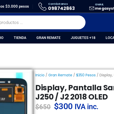
Contáctanos
GMAIL
OS
DISPLAY, PANTALLA SAMSUNG J2 PRO / J250 / J2 2018 OLED
 los $3.000 pesos
098742863
megasys
IO
TIENDA
GRAN REMATE
JUGUETES +18
LOC
Inicio
/
Gran Remate
/
$350 Pesos
/ Display,
Display, Pantalla S
J250 / J2 2018 OLED
$
300
IVA inc.
$
650