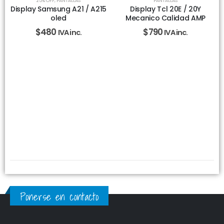
25% OFF
,
PANTALLAS
PANTALLAS
Display Samsung A21 / A215
Display Tcl 20E / 20Y
oled
Mecanico Calidad AMP
$
480
$
790
IVA inc.
IVA inc.
Ponerse en contacto