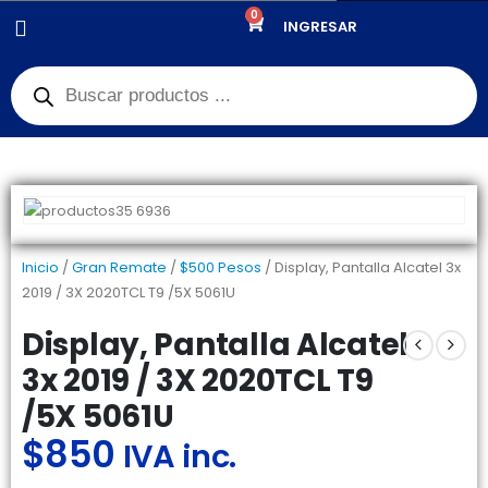
0
PRODUCTOS
PANTALLAS
,
GRAN REMATE
INGRESAR
,
$500 PESOS
DISPLAY, PANTALLA ALCATEL 3X 2019 / 3X 2020TCL T9 /5X 5061U
Inicio
/
Gran Remate
/
$500 Pesos
/ Display, Pantalla Alcatel 3x
2019 / 3X 2020TCL T9 /5X 5061U
Display, Pantalla Alcatel
3x 2019 / 3X 2020TCL T9
/5X 5061U
$
850
IVA inc.