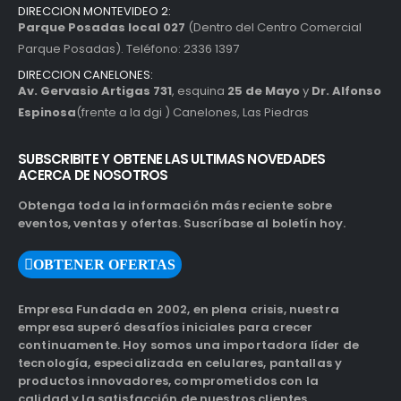
DIRECCION MONTEVIDEO 2:
Parque Posadas local 027
(Dentro del Centro Comercial
Parque Posadas). Teléfono: 2336 1397
DIRECCION CANELONES:
Av. Gervasio Artigas 731
, esquina
25 de Mayo
y
Dr. Alfonso
Espinosa
(frente a la dgi ) Canelones, Las Piedras
SUBSCRIBITE Y OBTENE LAS ULTIMAS NOVEDADES
ACERCA DE NOSOTROS
Obtenga toda la información más reciente sobre
eventos, ventas y ofertas. Suscríbase al boletín hoy.
OBTENER OFERTAS
Empresa Fundada en 2002, en plena crisis, nuestra
empresa superó desafíos iniciales para crecer
continuamente. Hoy somos una importadora líder de
tecnología, especializada en celulares, pantallas y
productos innovadores, comprometidos con la
calidad y la satisfacción de nuestros clientes.