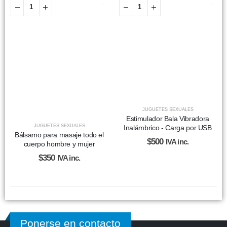
JUGUETES SEXUALES
Estimulador Bala Vibradora
JUGUETES SEXUALES
Inalámbrico - Carga por USB
Bálsamo para masaje todo el
$
500
IVA inc.
cuerpo hombre y mujer
$
350
IVA inc.
Ponerse en contacto