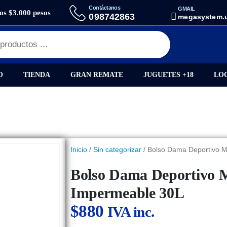
Contáctanos
GMAIL
los $3.000 pesos
DEPORTIVO MULTIFUNCIÓN VIAJE IMPERMEABLE 30L
098742863
megasystem.
O
TIENDA
GRAN REMATE
JUGUETES +18
LO
Inicio
/
Sin categorizar
/ Bolso Dama Deportivo Mu
Bolso Dama Deportivo M
Impermeable 30L
$
880
IVA inc.