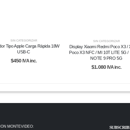
SIN CATEGORIZAR
SIN CATEGORIZAR
or Tipo Apple Carga Rápida 18W
Display Xiaomi Redmi Poco X3 / 
USB-C
Poco X3 NFC / MI 10T LITE 5G / 
NOTE 9 PRO 5G
$
450
IVA inc.
$
1.080
IVA inc.
ION MONTEVIDEO:
SUBSCRIB