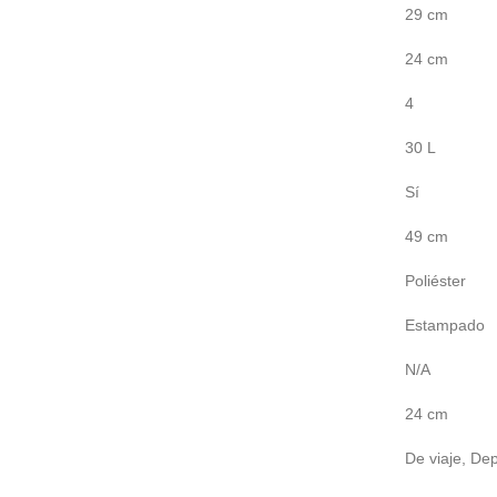
29 cm
24 cm
4
30 L
Sí
49 cm
Poliéster
Estampado
N/A
24 cm
De viaje, Dep