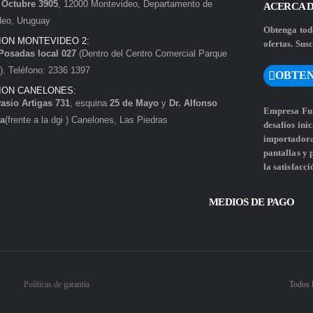
e Octubre 3905
, 12000 Montevideo, Departamento de
ACERCA 
deo, Uruguay
Obtenga toda
ION MONTEVIDEO 2:
ofertas. Susc
Posadas local 027
(Dentro del Centro Comercial Parque
. Teléfono: 2336 1397
OBTEN
ION CANELONES:
asio Artigas 731
, esquina
25 de Mayo
y
Dr. Alfonso
Empresa Fun
a
(frente a la dgi ) Canelones, Las Piedras
desafíos ini
importadora 
pantallas y
la satisfacci
MEDIOS DE PAGO
Políticas de garantía
Todos 