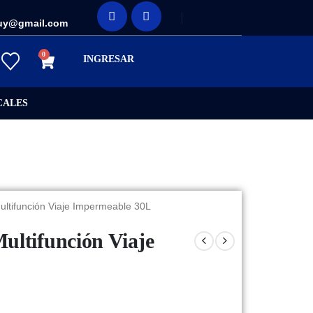
uy@gmail.com
0
INGRESAR
CALES
ltifunción Viaje Impermeable 30L
ultifunción Viaje