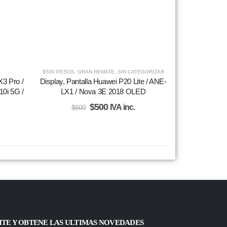
$500 PESOS
,
GRAN REMATE
,
SIN CATEGORIZAR
X3 Pro /
Display, Pantalla Huawei P20 Lite / ANE-
10i 5G /
LX1 / Nova 3E 2018 OLED
$
500
IVA inc.
$
600
ITE Y OBTENE LAS ULTIMAS NOVEDADES