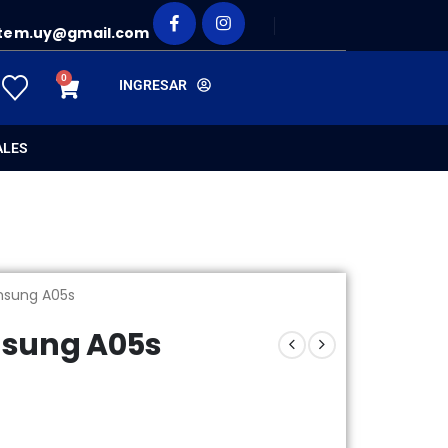
tem.uy@gmail.com
0
INGRESAR
ALES
msung A05s
msung A05s