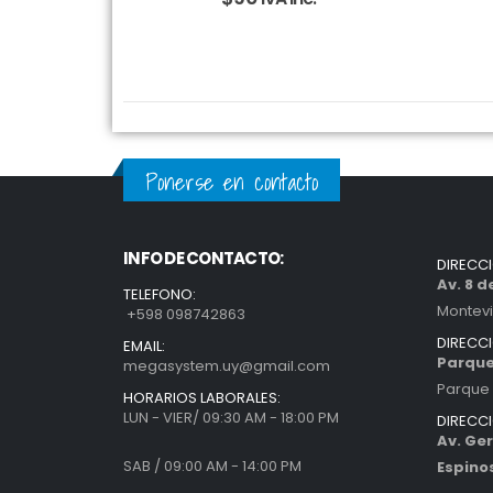
Ponerse en contacto
INFO DE CONTACTO:
DIRECC
Av. 8 
TELEFONO:
Montev
+598 098742863
DIRECC
EMAIL:
Parque
megasystem.uy@gmail.com
Parque 
HORARIOS LABORALES:
LUN - VIER/ 09:30 AM - 18:00 PM
DIRECC
Av. Ger
SAB / 09:00 AM - 14:00 PM
Espino