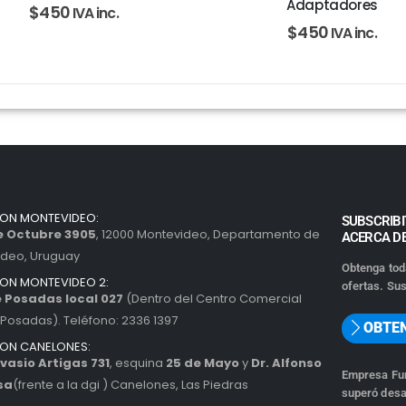
Adaptadores
$
450
IVA inc.
$
450
IVA inc.
ION MONTEVIDEO:
SUBSCRIBI
de Octubre 3905
, 12000 Montevideo, Departamento de
ACERCA D
ideo, Uruguay
Obtenga tod
ION MONTEVIDEO 2:
ofertas. Sus
 Posadas local 027
(Dentro del Centro Comercial
Posadas). Teléfono: 2336 1397
OBTE
ION CANELONES:
vasio Artigas 731
, esquina
25 de Mayo
y
Dr. Alfonso
Empresa Fun
sa
(frente a la dgi ) Canelones, Las Piedras
superó desa