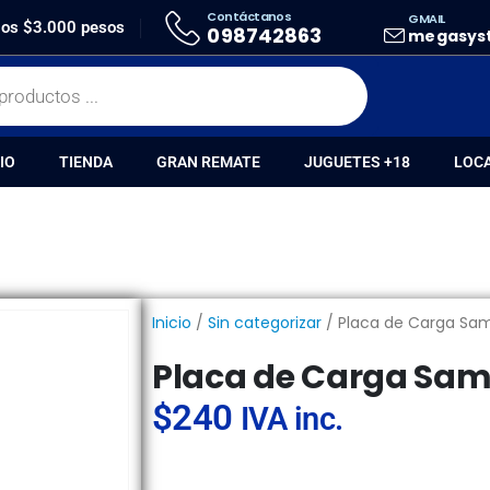
Contáctanos
GMAIL
GA SAMSUNG A05S
 los $3.000 pesos
098742863
megasys
IO
TIENDA
GRAN REMATE
JUGUETES +18
LOC
Inicio
/
Sin categorizar
/ Placa de Carga Sa
Placa de Carga Sa
$
240
IVA inc.