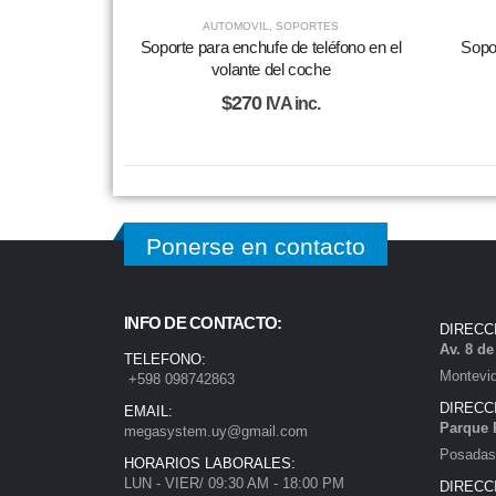
AUTOMOVIL
,
SOPORTES
Soporte para enchufe de teléfono en el
Sopo
volante del coche
$
270
IVA inc.
Ponerse en contacto
INFO DE CONTACTO:
DIRECC
Av. 8 d
TELEFONO:
Montevi
+598 098742863
DIRECC
EMAIL:
Parque 
megasystem.uy@gmail.com
Posadas)
HORARIOS LABORALES:
LUN - VIER/ 09:30 AM - 18:00 PM
DIRECC