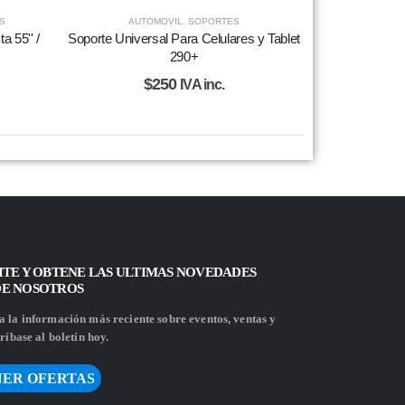
S
AUTOMOVIL
,
SOPORTES
a 55'' /
Soporte Universal Para Celulares y Tablet
290+
$
250
IVA inc.
ITE Y OBTENE LAS ULTIMAS NOVEDADES
DE NOSOTROS
 la información más reciente sobre eventos, ventas y
ríbase al boletín hoy.
ER OFERTAS