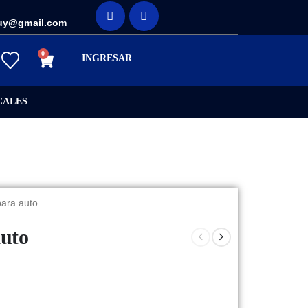
uy@gmail.com
0
INGRESAR
CALES
para auto
auto