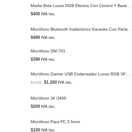
Media Bola Luces RGB Efectos Con Control Y Base Amurable Ajustable / Neewer
$
400
IVA inc.
Micrófono Bluetooth Inalámbrico Karaoke Con Parlante
$
490
IVA inc.
Micrófono DM-701
$
390
IVA inc.
Micrófono Gamer USB Codensador Luces RGB SF-666R
$
1.200
IVA inc.
$
1.590
Micrófono J4 /J400
$
200
IVA inc.
Micrófono Para PC 3.5mm
$
100
IVA inc.