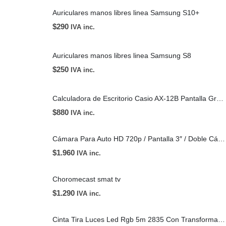
Auriculares manos libres linea Samsung S10+
$
290
IVA inc.
Auriculares manos libres linea Samsung S8
$
250
IVA inc.
Calculadora de Escritorio Casio AX-12B Pantalla Grande
$
880
IVA inc.
Cámara Para Auto HD 720p / Pantalla 3″ / Doble Cámara (Delantera Y Trasera) / Con Ventosa
$
1.960
IVA inc.
Choromecast smat tv
$
1.290
IVA inc.
Cinta Tira Luces Led Rgb 5m 2835 Con Transformador + Control / 5 MT / IP65 / Interior Y Exterior