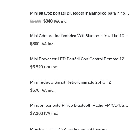
Mini altavoz portátil Bluetooth inalámbrico para niños regalos de dibujos animados
$
840
IVA inc.
$
1.100
Mini Cámara Inalámbrica Wifi Bluetooth Ysx Lite 1080p
$
800
IVA inc.
Mini Proyector LED Portátil Con Control Remoto 1200 Lumenes
$
5.520
IVA inc.
Mini Teclado Smart Retroiluminado 2,4 GHZ
$
570
IVA inc.
Minicomponente Philco Bluetooth Radio FM/CD/USB PES3530
$
7.300
IVA inc.
Monitor LCD HP 22'' wide grado A+ negro