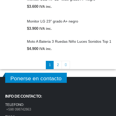
$
3.600
IVA inc.
Monitor LG 23" grado A+ negro
$
3.900
IVA inc.
Moto A Bateria 3 Ruedas Niño Luces Sonidos Top 1
$
4.900
IVA inc.
1
2
Ponerse en contacto
INFO DE CONTACTO:
TELEFONO:
+598 098742863