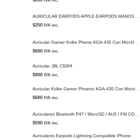
IVA inc.
AURICULAR EARPODS APPLE-EARPODS MANOS LIBRES PLUG 3.5MM
$
250
IVA inc.
Auricular Gamer Kolke Phenix KGA-435 Con Micrófono
$
680
IVA inc.
Auricular JBL C50HI
$
900
IVA inc.
Auricular Kolke Gamer Phoenix KGA-435 Con Micrófono
$
680
IVA inc.
Auriculares Bluetooth P47 / MicroSD / AUX / FM COLOR CELESTE
$
590
IVA inc.
Auriculares Earpods Lightning Compatible iPhone