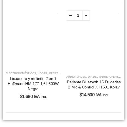
ELECTRODOMÉSTICOS
,
HOGAR
,
OFERTAS NAVIDEÑAS
AUDIO/IMAGEN
,
DIA DEL PADRE
,
OFERTAS NAVIDEÑAS
Licuadora y molinillo 2 en 1
Parlante Bluetooth 15 Pulgadas
Hoffmans HM-177 1,6L 600W
2 Mic & Control XH1501 Kolav
Negra
$
14.500
IVA inc.
$
1.680
IVA inc.