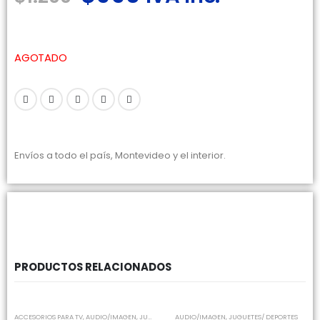
AGOTADO
Envíos a todo el país, Montevideo y el interior.
PRODUCTOS RELACIONADOS
SIN EXISTENCIAS
ACCESORIOS PARA TV
,
AUDIO/IMAGEN
,
JUGUETES/ DEPORTES
AUDIO/IMAGEN
,
JUGUETES/ DEPORTES