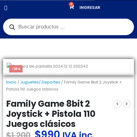
0
PRODUCTOS
INGRESAR
JUGUETES/ DEPORTES
,
OFERTAS NAVIDEÑAS
,
DIA DEL NIÑO
FAMILY GAME 8BIT 2 JOYSTICK + PISTOLA 110 JUEGOS CLÁSICOS
-18%
Inicio
/
Juguetes/ Deportes
/ Family Game 8bit 2 Joystick +
Pistola 110 Juegos clásicos
Family Game 8bit 2
Joystick + Pistola 110
Juegos clásicos
$
990
IVA inc.
$
1.200