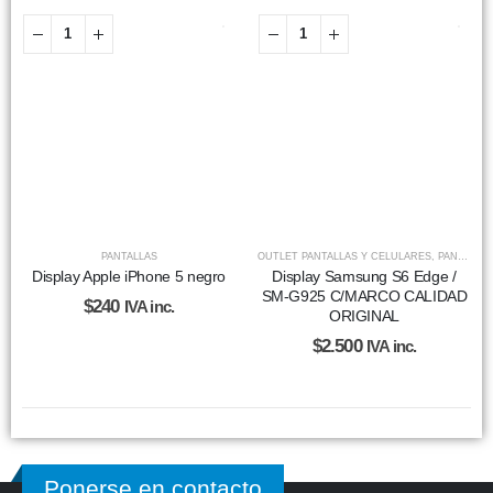
PANTALLAS
OUTLET PANTALLAS Y CELULARES
,
PANTALLAS
Display Apple iPhone 5 negro
Display Samsung S6 Edge /
SM-G925 C/MARCO CALIDAD
$
240
IVA inc.
ORIGINAL
$
2.500
IVA inc.
Ponerse en contacto