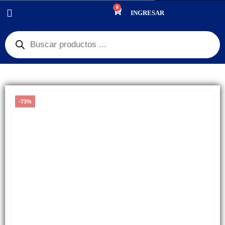
0
PRODUCTOS
PANTALLAS
,
GRAN REMATE
,
$150 PESOS
INGRESAR
DISPLAY, PANTALLA HUAWEI Y7 PRIME 2020 OLED
-73%