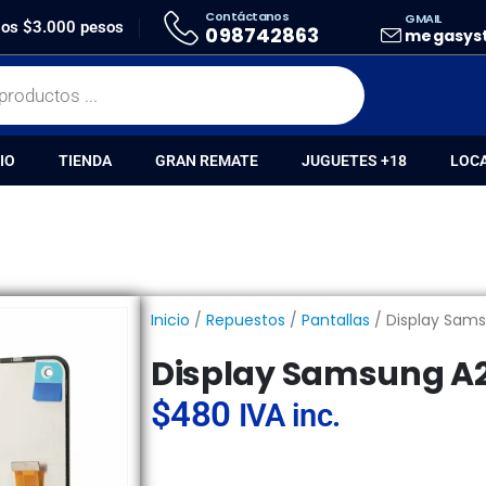
Contáctanos
GMAIL
SUNG A21 / A215 OLED
 los $3.000 pesos
098742863
megasys
IO
TIENDA
GRAN REMATE
JUGUETES +18
LOC
Inicio
/
Repuestos
/
Pantallas
/ Display Sams
Display Samsung A21
$
480
IVA inc.