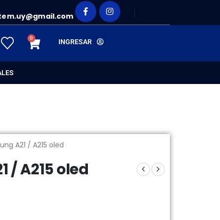
tem.uy@gmail.com
0
INGRESAR
ALES
ung A21 / A215 oled
 / A215 oled