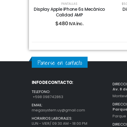
PANTALLAS
$50
Display Apple iPhone 6s Mecánico
Di
Calidad AMP
$
480
IVA inc.
Ponerse en contacto
INFO DE CONTACTO:
DIRECC
Av. 8 
TELEFONO:
Montev
+598 098742863
DIRECC
EMAIL:
Parque
megasystem.uy@gmail.com
Parque 
HORARIOS LABORALES:
LUN - VIER/ 09:30 AM - 18:00 PM
DIRECC