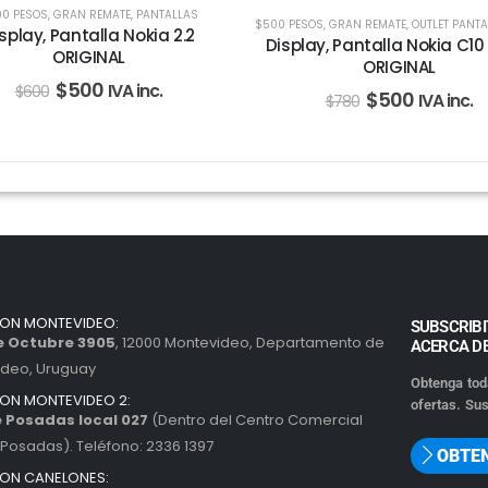
0 PESOS
,
GRAN REMATE
,
PANTALLAS
$500 PESOS
,
GRAN REMATE
,
OUTLET PANTALLAS 
splay, Pantalla Nokia 2.2
Display, Pantalla Nokia C10
ORIGINAL
ORIGINAL
$
500
IVA inc.
$
600
$
500
IVA inc.
$
780
ION MONTEVIDEO:
SUBSCRIBI
de Octubre 3905
, 12000 Montevideo, Departamento de
ACERCA D
ideo, Uruguay
Obtenga tod
ION MONTEVIDEO 2:
ofertas. Sus
 Posadas local 027
(Dentro del Centro Comercial
Posadas). Teléfono: 2336 1397
OBTE
ION CANELONES: