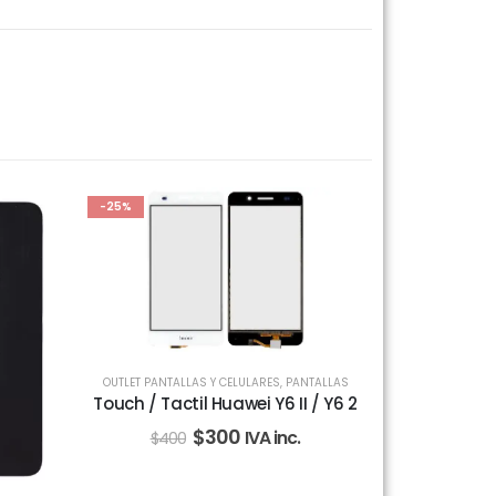
-25%
OUTLET PANTALLAS Y CELULARES
,
PANTALLAS
Touch / Tactil Huawei Y6 II / Y6 2
$
300
IVA inc.
$
400