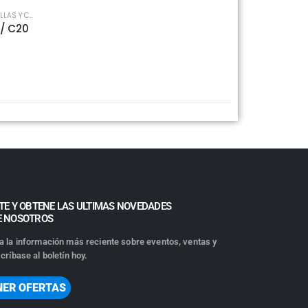
Y CELULARES
,
PANTALLAS
 / C20
TE Y OBTENE LAS ULTIMAS NOVEDADES
E NOSOTROS
a la información más reciente sobre eventos, ventas y
críbase al boletín hoy.
NER OFERTAS