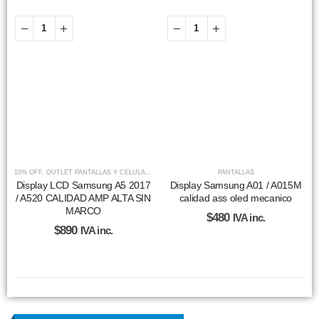
10% OFF
,
OUTLET PANTALLAS Y CELULARES
,
PANTALLAS
PANTALLAS
Display LCD Samsung A5 2017
Display Samsung A01 / A015M
/ A520 CALIDAD AMP ALTA SIN
calidad ass oled mecanico
MARCO
$
480
IVA inc.
$
890
IVA inc.