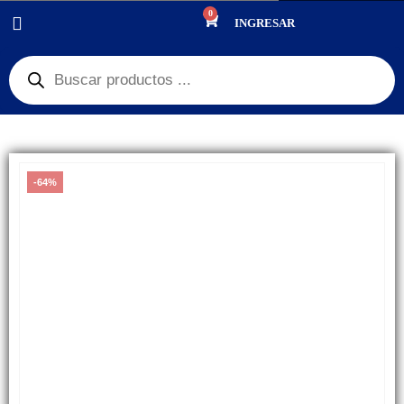
0
PRODUCTOS
PANTALLAS
,
GRAN REMATE
,
$150 PESOS
INGRESAR
DISPLAY, PANTALLA XIAOMI REDMI 5 PLUS 10.12 ORIGINAL
-64%