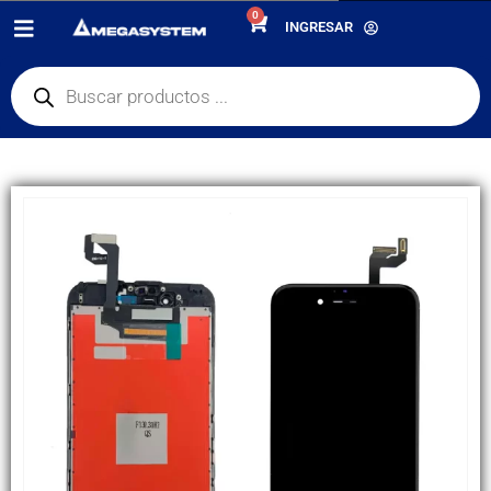
0
PRODUCTOS
REPUESTOS
,
PANTALLAS
INGRESAR
DISPLAY APPLE IPHONE 6S MECÁNICO CALIDAD AMP