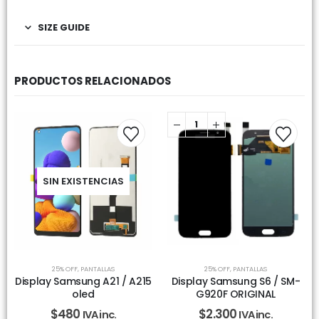
SIZE GUIDE
PRODUCTOS RELACIONADOS
SIN EXISTENCIAS
25% OFF
,
PANTALLAS
25% OFF
,
PANTALLAS
Display Samsung A21 / A215
Display Samsung S6 / SM-
oled
G920F ORIGINAL
$
480
$
2.300
IVA inc.
IVA inc.