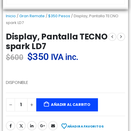
Inicio
/
Gran Remate
/
$350 Pesos
/ Display, Pantalla TECNO
spark LD7
Display, Pantalla TECNO
spark LD7
$
350
IVA inc.
$
600
DISPONIBLE
AÑADIR AL CARRITO
AÑADIR A FAVORITOS