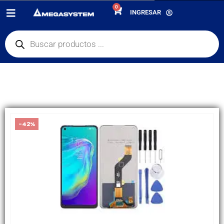
0
PRODUCTOS
INGRESAR
PANTALLAS
,
OUTLET PANTALLAS Y CELULARES
,
GRAN REMATE
,
$350 PESOS
DISPLAY, PANTALLA TECNO SPARK LD7
-42%