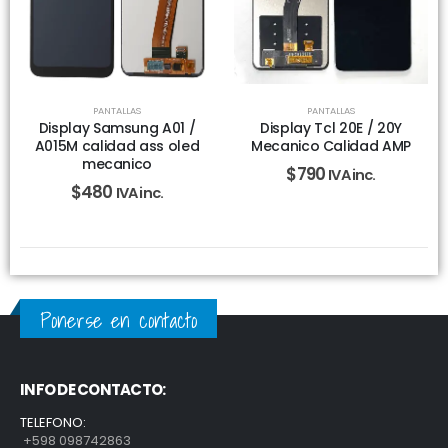
PANTALLAS
PANTALLAS
Display Samsung A01 /
Display Tcl 20E / 20Y
A015M calidad ass oled
Mecanico Calidad AMP
mecanico
$
790
IVA inc.
$
480
IVA inc.
Ponerse en contacto
INFO DE CONTACTO:
TELEFONO:
+598 098742863