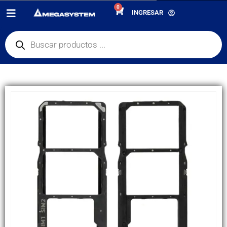
0
PRODUCTOS
REPUESTOS
,
BANDEJA SIM
INGRESAR
BANDEJA DE CHIP PORTA SIM SAMSUNG A10 / A20 / A30 / A50 / A70