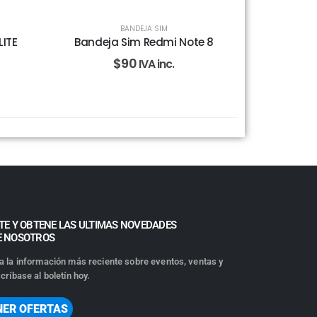
BANDEJA SIM
LITE
Bandeja Sim Redmi Note 8
$
90
IVA inc.
TE Y OBTENE LAS ULTIMAS NOVEDADES
E NOSOTROS
a la información más reciente sobre eventos, ventas y
críbase al boletín hoy.
NER OFERTAS