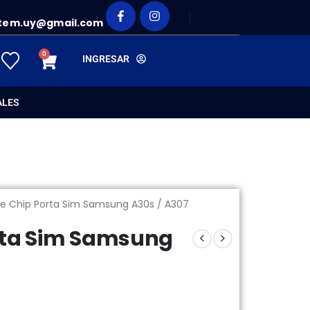
tem.uy@gmail.com
0
INGRESAR
ALES
e Chip Porta Sim Samsung A30s / A307
rta Sim Samsung