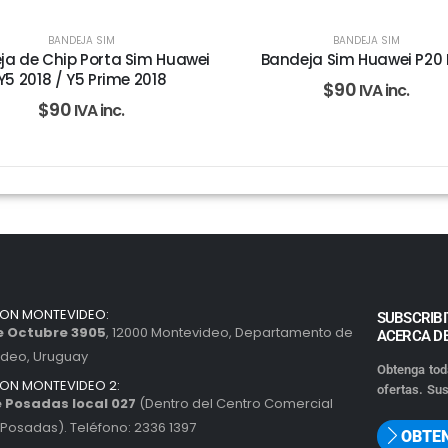
BANDEJA SIM
BANDEJA SIM
ja de Chip Porta Sim Huawei
Bandeja Sim Huawei P20 
Y5 2018 / Y5 Prime 2018
$
90
IVA inc.
$
90
IVA inc.
ION MONTEVIDEO:
SUBSCRIBI
de Octubre 3905
, 12000 Montevideo, Departamento de
ACERCA D
ideo, Uruguay
Obtenga tod
ION MONTEVIDEO 2:
ofertas. Sus
 Posadas local 027
(Dentro del Centro Comercial
Posadas). Teléfono: 2336 1397
OBTE