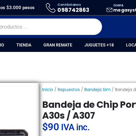
Contáctanos
GMAIL
A DE CHIP PORTA SIM SAMSUNG A30S / A307
 los $3.000 pesos
098742863
megasys
IO
TIENDA
GRAN REMATE
JUGUETES +18
LOC
Inicio
/
Repuestos
/
Bandeja Sim
/ Bandeja d
Bandeja de Chip Po
A30s / A307
$
90
IVA inc.