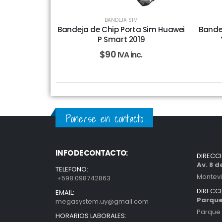
BANDEJA SIM
Bandeja de Chip Porta Sim Huawei
Bande
P Smart 2019
$
90
IVA inc.
Ponerse en contacto
INFO DE CONTACTO:
DIRECC
Av. 8 
TELEFONO:
Montev
+598 098742863
DIRECC
EMAIL:
Parque
megasystem.uy@gmail.com
Parque 
HORARIOS LABORALES: