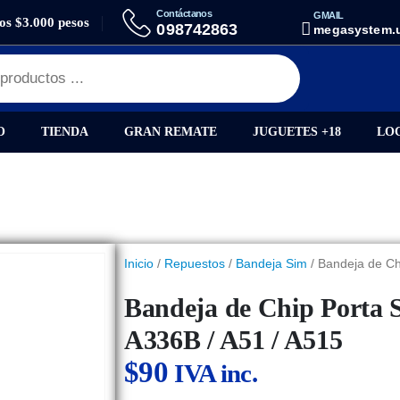
Contáctanos
GMAIL
los $3.000 pesos
EJA DE CHIP PORTA SIM SAMSUNG A33 5G / A336B / A51 / A515
098742863
megasystem.
O
TIENDA
GRAN REMATE
JUGUETES +18
LO
Inicio
/
Repuestos
/
Bandeja Sim
/ Bandeja de Ch
Bandeja de Chip Porta 
A336B / A51 / A515
$
90
IVA inc.