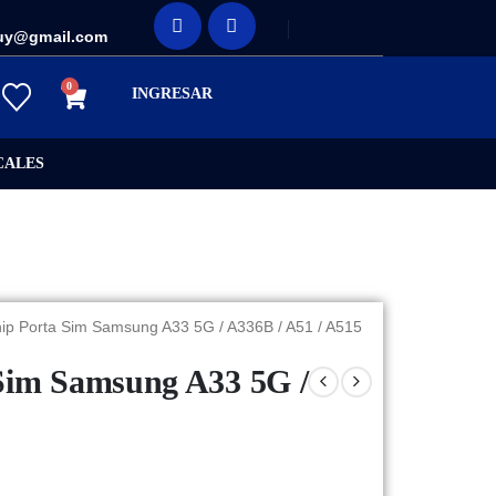
uy@gmail.com
0
INGRESAR
CALES
ip Porta Sim Samsung A33 5G / A336B / A51 / A515
Sim Samsung A33 5G /