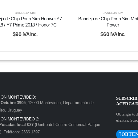
BANDEJA SIM
BANDEJA SIM
ja de Chip Porta Sim Huawei Y7
Bandeja de Chip Porta Sim Mo
8 / Y7 Prime 2018 / Honor 7C
Power
$
90
$
60
IVA inc.
IVA inc.
ION MONTEVIDEO:
SUBSCRIB
e Octubre 3905
, 12000 Montevideo, Departamento de
ACERCA 
deo, Uruguay
Obtenga toda
ION MONTEVIDEO 2:
ofertas. Susc
Posadas local 027
(Dentro del Centro Comercial Parque
. Teléfono: 2336 1397
OBTEN