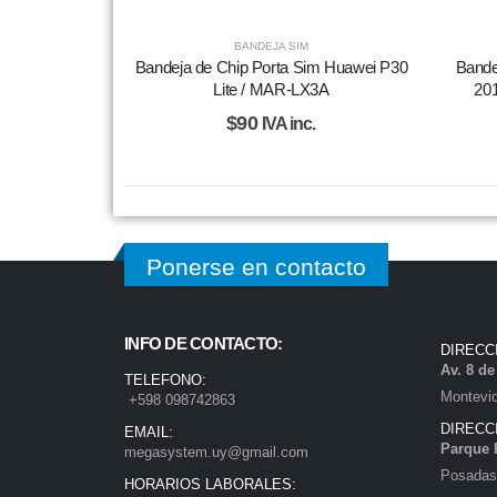
BANDEJA SIM
Bandeja de Chip Porta Sim Huawei P30
Bande
Lite / MAR-LX3A
201
$
90
IVA inc.
Ponerse en contacto
INFO DE CONTACTO:
DIRECC
Av. 8 d
TELEFONO:
Montevi
+598 098742863
DIRECC
EMAIL:
Parque 
megasystem.uy@gmail.com
Posadas)
HORARIOS LABORALES: