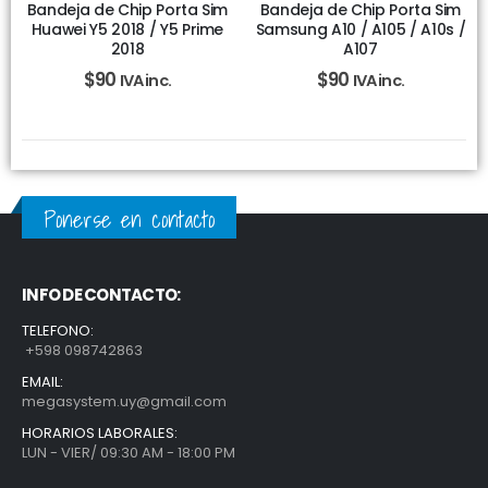
Bandeja de Chip Porta Sim
Bandeja de Chip Porta Sim
Huawei Y5 2018 / Y5 Prime
Samsung A10 / A105 / A10s /
2018
A107
$
90
$
90
IVA inc.
IVA inc.
Ponerse en contacto
INFO DE CONTACTO:
TELEFONO:
+598 098742863
EMAIL:
megasystem.uy@gmail.com
HORARIOS LABORALES:
LUN - VIER/ 09:30 AM - 18:00 PM