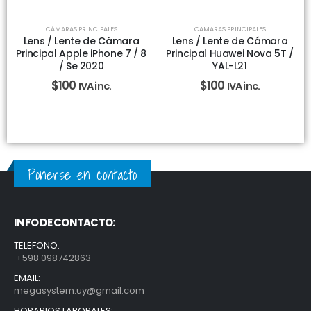
SIN EXISTENCIAS
CÁMARAS PRINCIPALES
CÁMARAS PRINCIPALES
Lens / Lente de Cámara
Lens / Lente de Cámara
Principal Apple iPhone 7 / 8
Principal Huawei Nova 5T /
/ Se 2020
YAL-L21
$
100
$
100
IVA inc.
IVA inc.
Ponerse en contacto
INFO DE CONTACTO:
TELEFONO:
+598 098742863
EMAIL:
megasystem.uy@gmail.com
HORARIOS LABORALES: