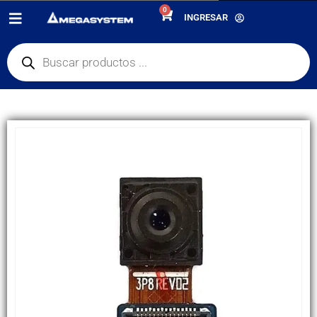
0
PRODUCTOS
REPUESTOS
,
CÁMARAS PRINCIPALES
INGRESAR
CÁMARA FRONTAL SAMSUNG A30 / A305