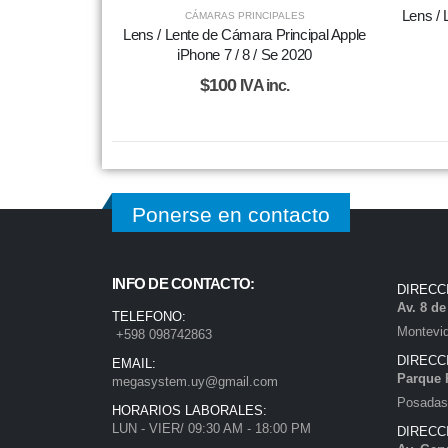
Lens / 
CÁMARAS PRINCIPALES
Lens / Lente de Cámara Principal Apple
iPhone 7 / 8 / Se 2020
$
100
IVA inc.
Ponerse en contacto
INFO DE CONTACTO:
DIRECC
Av. 8 d
TELEFONO:
Montevi
+598 098742863
DIRECC
EMAIL:
Parque 
megasystem.uy@gmail.com
Posadas)
HORARIOS LABORALES:
LUN - VIER/ 09:30 AM - 18:00 PM
DIRECC