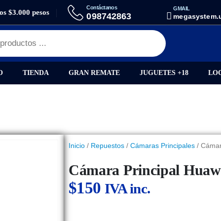
Contáctanos
GMAIL
los $3.000 pesos
ES
CÁMARA PRINCIPAL HUAWEI P20
098742863
megasystem.
O
TIENDA
GRAN REMATE
JUGUETES +18
LO
Inicio
/
Repuestos
/
Cámaras Principales
/ Cámar
Cámara Principal Huaw
$
150
IVA inc.