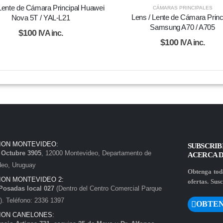
Lente de Cámara Principal Huawei
CÁMARAS PRINCIPALES
Lens / Lente de Cámara Princ
Nova 5T / YAL-L21
Samsung A70 / A705
$
100
IVA inc.
$
100
IVA inc.
ION MONTEVIDEO:
SUBSCRIB
e Octubre 3905
, 12000 Montevideo, Departamento de
ACERCA 
deo, Uruguay
Obtenga toda
ION MONTEVIDEO 2:
ofertas. Susc
Posadas local 027
(Dentro del Centro Comercial Parque
. Teléfono: 2336 1397
OBTEN
ION CANELONES: