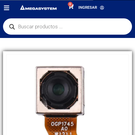
0
PRODUCTOS
REPUESTOS
,
CÁMARAS PRINCIPALES
INGRESAR
CÁMARA PRINCIPAL XIAOMI REDMI 8