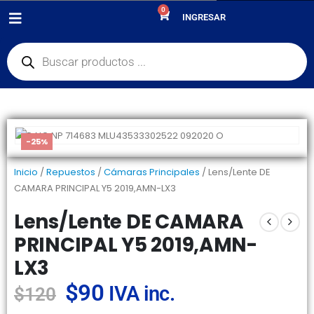
0
PRODUCTOS
REPUESTOS
,
CÁMARAS PRINCIPALES
INGRESAR
LENS/LENTE DE CAMARA PRINCIPAL Y5 2019,AMN-LX3
-25%
Inicio
/
Repuestos
/
Cámaras Principales
/ Lens/Lente DE
CAMARA PRINCIPAL Y5 2019,AMN-LX3
Lens/Lente DE CAMARA
PRINCIPAL Y5 2019,AMN-
LX3
$
90
IVA inc.
$
120