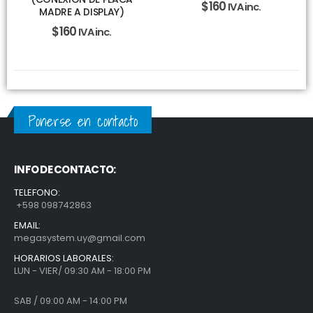
$
160
IVA inc.
MADRE A DISPLAY)
$
160
IVA inc.
Ponerse en contacto
INFO DE CONTACTO:
TELEFONO:
+598 098742863
EMAIL:
megasystem.uy@gmail.com
HORARIOS LABORALES:
LUN - VIER/ 09:30 AM - 18:00 PM
SAB / 09:00 AM - 14:00 PM