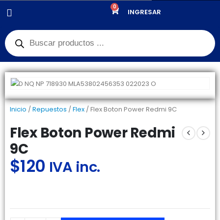
0
PRODUCTOS
REPUESTOS
,
FLEX
FLEX BOTON POWER REDMI 9C
INGRESAR
Inicio
/
Repuestos
/
Flex
/ Flex Boton Power Redmi 9C
Flex Boton Power Redmi
9C
$
120
IVA inc.