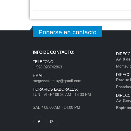
Ponerse en contacto
INFO DE CONTACTO:
DIRECC
Av. 8 d
TELEFONO:
Montevi
+598 098742863
DIRECC
EMAIL:
Parque 
megasystem.uy@gmail.com
Posadas)
HORARIOS LABORALES:
LUN - VIER/ 09:30 AM - 18:00 PM
DIRECC
Av. Gerv
SAB / 09:00 AM - 14:00 PM
Espinos