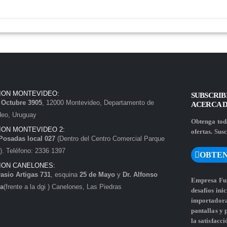
ION MONTEVIDEO:
SUBSCRIB
e Octubre 3905
, 12000 Montevideo, Departamento de
ACERCA 
deo, Uruguay
Obtenga toda
ION MONTEVIDEO 2:
ofertas. Susc
Posadas local 027
(Dentro del Centro Comercial Parque
. Teléfono: 2336 1397
OBTEN
ION CANELONES:
asio Artigas 731
, esquina
25 de Mayo
y
Dr. Alfonso
Empresa Fun
a
(frente a la dgi ) Canelones, Las Piedras
desafíos ini
importadora 
pantallas y
la satisfacci