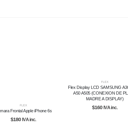
FLEX
Flex Display LCD SAMSUNG A30
A50 A505 (CONEXION DE P
MADRE A DISPLAY)
FLEX
$
160
IVA inc.
mara Frontal Apple iPhone 6s
$
180
IVA inc.