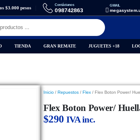
Contáctanos
GMAIL
los $3.000 pesos
 POWER/ HUELLA SAMSUNG A12 / A125
098742863
megasystem.
O
TIENDA
GRAN REMATE
JUGUETES +18
LO
Inicio
/
Repuestos
/
Flex
/ Flex Boton Power/ Hu
Flex Boton Power/ Huel
$
290
IVA inc.