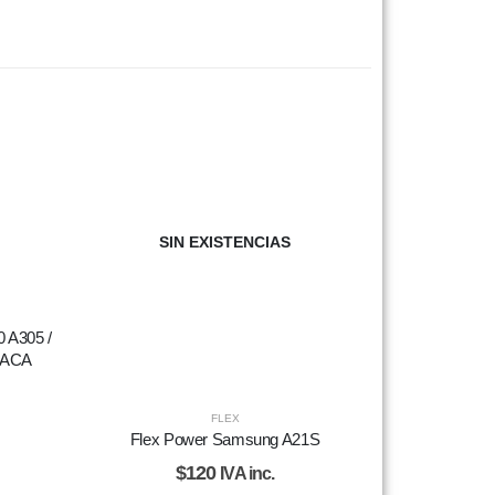
SIN EXISTENCIAS
 A305 /
LACA
FLEX
Flex Power Samsung A21S
$
120
IVA inc.