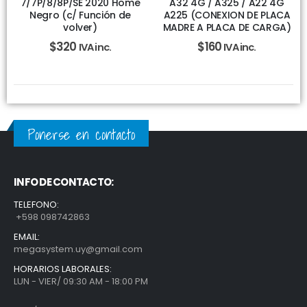
7/7P/8/8P/SE 2020 Home
A32 4G / A325 / A22 4G
Negro (c/ Función de
A225 (CONEXION DE PLACA
volver)
MADRE A PLACA DE CARGA)
$
320
$
160
IVA inc.
IVA inc.
Ponerse en contacto
INFO DE CONTACTO:
TELEFONO:
+598 098742863
EMAIL:
megasystem.uy@gmail.com
HORARIOS LABORALES:
LUN - VIER/ 09:30 AM - 18:00 PM