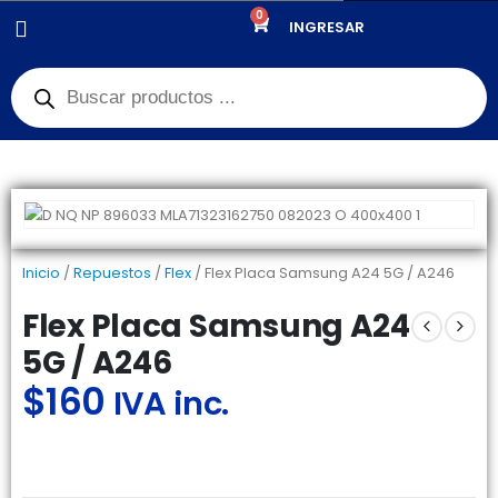
0
PRODUCTOS
REPUESTOS
,
FLEX
INGRESAR
FLEX PLACA SAMSUNG A24 5G / A246
Inicio
/
Repuestos
/
Flex
/ Flex Placa Samsung A24 5G / A246
Flex Placa Samsung A24
5G / A246
$
160
IVA inc.