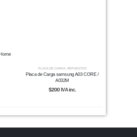
n Home
PLACA DE CARGA
,
REPUESTOS
Placa de Carga samsung A03 CORE /
A032M
$
200
IVA inc.