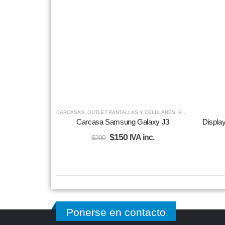
CARCASAS
,
OUTLET PANTALLAS Y CELULARES
,
REPUESTOS
Carcasa Samsung Galaxy J3
Displa
$
150
IVA inc.
$
200
Ponerse en contacto