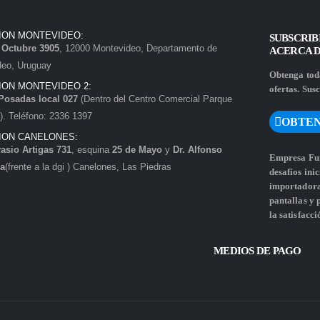
ION MONTEVIDEO:
SUBSCRIB
e Octubre 3905
, 12000 Montevideo, Departamento de
ACERCA 
deo, Uruguay
Obtenga toda
ION MONTEVIDEO 2:
ofertas. Susc
Posadas local 027
(Dentro del Centro Comercial Parque
. Teléfono: 2336 1397
OBTEN
ION CANELONES:
asio Artigas 731
, esquina
25 de Mayo
y
Dr. Alfonso
Empresa Fun
a
(frente a la dgi ) Canelones, Las Piedras
desafíos ini
importadora 
pantallas y
la satisfacci
MEDIOS DE PAGO