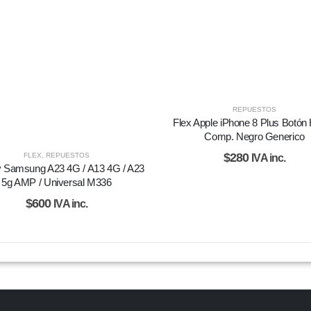
REPUESTOS
Flex Apple iPhone 8 Plus Botó
Comp. Negro Generico
$
280
FLEX
,
REPUESTOS
IVA inc.
y Samsung A23 4G / A13 4G / A23
5g AMP / Universal M336
$
600
IVA inc.