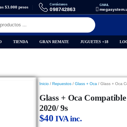
Contáctanos
GMAIL
los $3.000 pesos
S + OCA COMPATIBLE HUAWEI Y5P 2020/ Y5 2020/ 9S
098742863
megasystem.
O
TIENDA
GRAN REMATE
JUGUETES +18
LO
Inicio
/
Repuestos
/
Glass + Oca
/ Glass + Oca C
Glass + Oca Compatible
2020/ 9s
$
40
IVA inc.