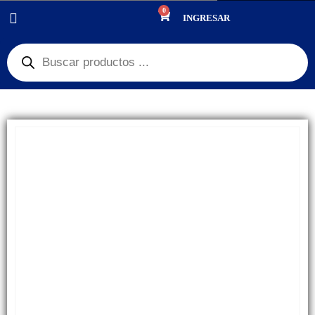
0
PRODUCTOS
REPUESTOS
,
GLASS + OCA
INGRESAR
GLASS + OCA COMPATIBLE MOTOROLA G54/ G14