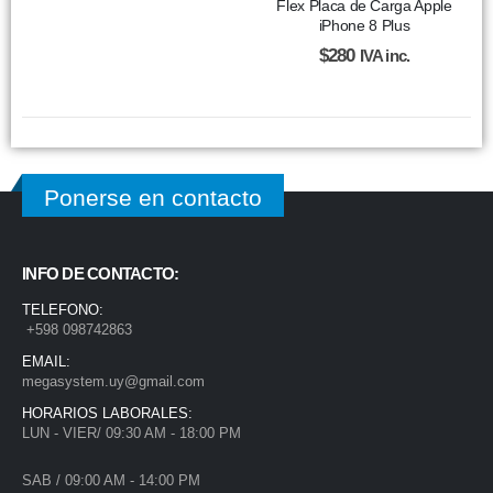
Flex Placa de Carga Apple
iPhone 8 Plus
$
280
IVA inc.
Ponerse en contacto
INFO DE CONTACTO:
TELEFONO:
+598 098742863
EMAIL:
megasystem.uy@gmail.com
HORARIOS LABORALES:
LUN - VIER/ 09:30 AM - 18:00 PM
SAB / 09:00 AM - 14:00 PM