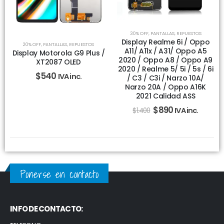
30% OFF
,
PANTALLAS
,
REPUESTOS
Display Realme 6i / Oppo
20% OFF
,
PANTALLAS
,
REPUESTOS
A11/ A11x / A31/ Oppo A5
Display Motorola G9 Plus /
2020 / Oppo A8 / Oppo A9
XT2087 OLED
2020 / Realme 5/ 5i / 5s / 6i
$
540
IVA inc.
/ C3 / C3i / Narzo 10A/
Narzo 20A / Oppo A16K
2021 Calidad ASS
$
890
IVA inc.
$
1.400
Ponerse en contacto
INFO DE CONTACTO: