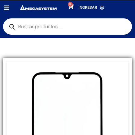
0
PRODUCTOS
REPUESTOS
,
GLASS + OCA
INGRESAR
GLASS + OCA COMPATIBLE TECNO SPARK 7 PRO,TE CAMON 17, TE CG6, TE
CAMON 18I, TE KF8