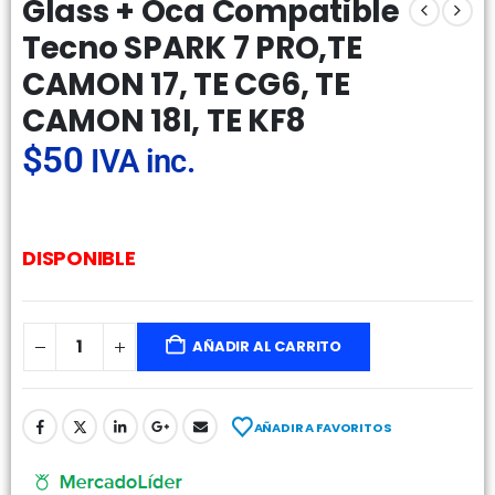
Glass + Oca Compatible
Tecno SPARK 7 PRO,TE
CAMON 17, TE CG6, TE
CAMON 18I, TE KF8
$
50
IVA inc.
DISPONIBLE
AÑADIR AL CARRITO
AÑADIR A FAVORITOS