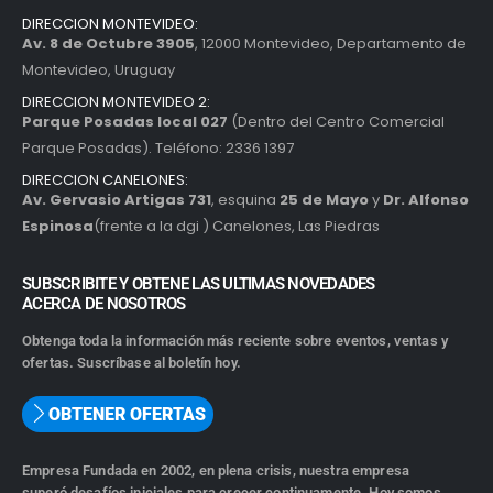
DIRECCION MONTEVIDEO:
Av. 8 de Octubre 3905
, 12000 Montevideo, Departamento de
Montevideo, Uruguay
DIRECCION MONTEVIDEO 2:
Parque Posadas local 027
(Dentro del Centro Comercial
Parque Posadas). Teléfono: 2336 1397
DIRECCION CANELONES:
Av. Gervasio Artigas 731
, esquina
25 de Mayo
y
Dr. Alfonso
Espinosa
(frente a la dgi ) Canelones, Las Piedras
SUBSCRIBITE Y OBTENE LAS ULTIMAS NOVEDADES
ACERCA DE NOSOTROS
Obtenga toda la información más reciente sobre eventos, ventas y
ofertas. Suscríbase al boletín hoy.
OBTENER OFERTAS
Empresa Fundada en 2002, en plena crisis, nuestra empresa
superó desafíos iniciales para crecer continuamente. Hoy somos