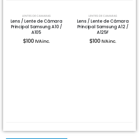
LENTES DE CAMARAS
LENTES DE CAMARAS
Lens / Lente de Cámara
Lens / Lente de Cámara
Principal Samsung A10 /
Principal Samsung A12 /
A105
A125F
$
100
$
100
IVA inc.
IVA inc.