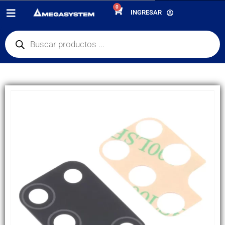
0
PRODUCTOS
REPUESTOS
,
LENTES DE CAMARAS
INGRESAR
LENS / LENTE DE CÁMARA PRINCIPAL SAMSUNG A31 / A315 / GH82-22905A