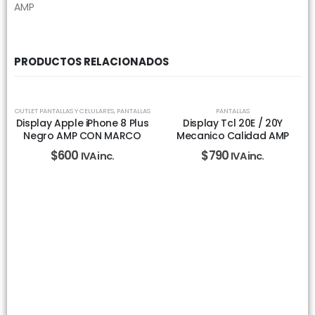
AMP
PRODUCTOS RELACIONADOS
SIN EXISTENCIAS
OUTLET PANTALLAS Y CELULARES
,
PANTALLAS
PANTALLAS
Display Apple iPhone 8 Plus
Display Tcl 20E / 20Y
Negro AMP CON MARCO
Mecanico Calidad AMP
$
600
$
790
IVA inc.
IVA inc.