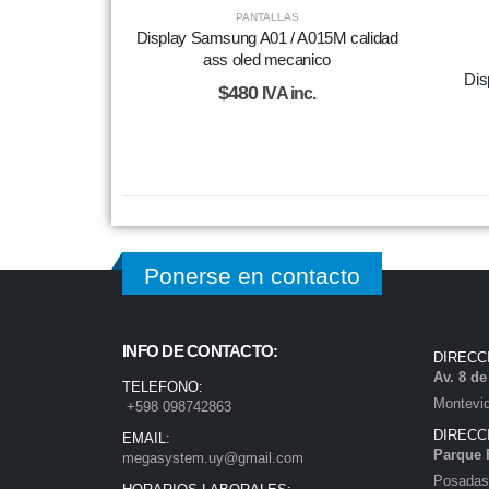
PANTALLAS
Display Samsung A01 / A015M calidad
ass oled mecanico
Dis
$
480
IVA inc.
Ponerse en contacto
INFO DE CONTACTO:
DIRECC
Av. 8 d
TELEFONO:
Montevi
+598 098742863
DIRECC
EMAIL:
Parque 
megasystem.uy@gmail.com
Posadas)