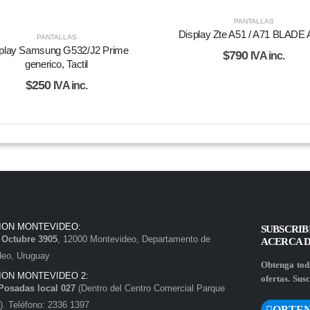
PANTALLAS
Display Zte A51 / A71 BLADE
PANTALLAS
play Samsung G532/J2 Prime
$
790
IVA inc.
generico, Tactil
$
250
IVA inc.
ION MONTEVIDEO:
SUBSCRIB
e Octubre 3905
, 12000 Montevideo, Departamento de
ACERCA 
deo, Uruguay
Obtenga toda
ION MONTEVIDEO 2:
ofertas. Susc
Posadas local 027
(Dentro del Centro Comercial Parque
. Teléfono: 2336 1397
OBTEN