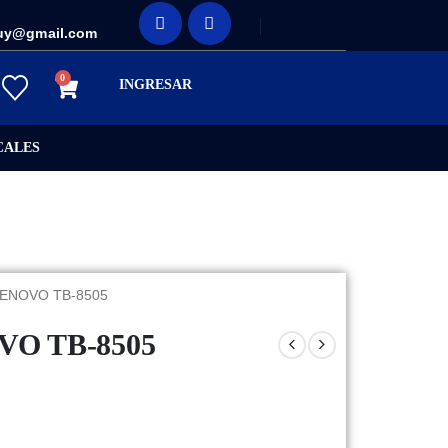
uy@gmail.com
0
INGRESAR
CALES
 LENOVO TB-8505
VO TB-8505