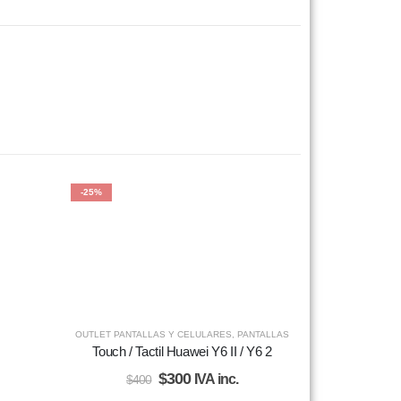
-25%
OUTLET PANTALLAS Y CELULARES
,
PANTALLAS
Touch / Tactil Huawei Y6 II / Y6 2
$
300
IVA inc.
$
400