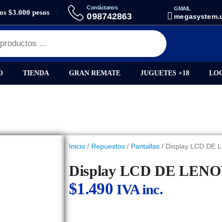
Contáctanos
GMAIL
los $3.000 pesos
CELULARES
DISPLAY LCD DE LENOVO TB-8505
098742863
megasystem.
O
TIENDA
GRAN REMATE
JUGUETES +18
LO
Inicio
/
Repuestos
/
Pantallas
/ Display LCD DE
Display LCD DE LENO
$
1.490
IVA inc.