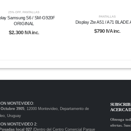
25% OFF
,
PANTALLAS
PANTALLAS
play Samsung S6 / SM-G920F
Display Zte A51 / A71 BLADE
ORIGINAL
$
790
IVA inc.
$
2.300
IVA inc.
ION MONTEVIDEO:
SUBSCRIB
e Octubre 3905
, 12000 Montevideo, Departamento de
ACERCA 
deo, Uruguay
Obtenga toda
ION MONTEVIDEO 2:
ofertas. Susc
Posadas local 027
(Dentro del Centro Comercial Parque