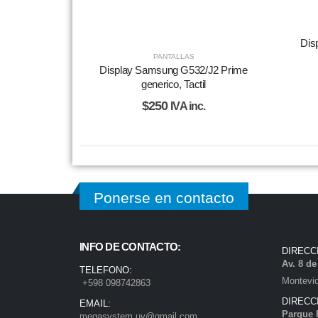
Dis
PANTALLAS
Display Samsung G532/J2 Prime
generico, Tactil
$
250
IVA inc.
Ponerse en contacto
INFO DE CONTACTO:
DIRECC
Av. 8 d
TELEFONO:
Montevi
+598 098742863
DIRECC
EMAIL:
Parque 
megasystem.uy@gmail.com