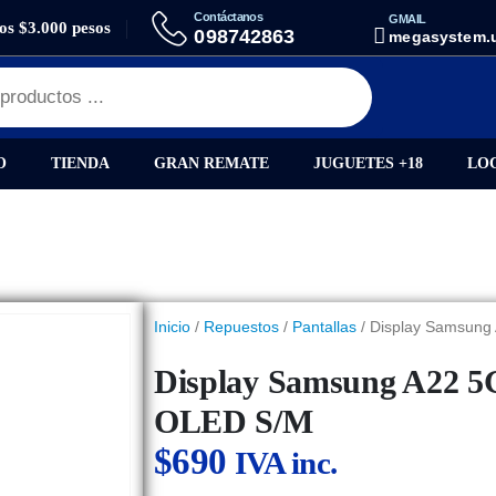
Contáctanos
GMAIL
los $3.000 pesos
AY SAMSUNG A22 5G / A226B CALIDAD OLED S/M
098742863
megasystem.
O
TIENDA
GRAN REMATE
JUGUETES +18
LO
Inicio
/
Repuestos
/
Pantallas
/ Display Samsung
Display Samsung A22 5G
OLED S/M
$
690
IVA inc.