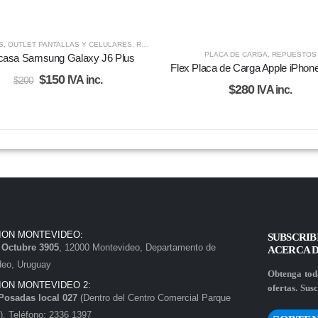
S
,
OUTLET PANTALLAS Y CELULARES
,
REPUESTOS
PLACA DE CARGA
,
REPUESTOS
casa Samsung Galaxy J6 Plus
Flex Placa de Carga Apple iPhone
$
150
IVA inc.
$
200
$
280
IVA inc.
ION MONTEVIDEO:
SUBSCRIB
e Octubre 3905
, 12000 Montevideo, Departamento de
ACERCA 
deo, Uruguay
Obtenga toda
ION MONTEVIDEO 2:
ofertas. Susc
Posadas local 027
(Dentro del Centro Comercial Parque
. Teléfono: 2336 1397