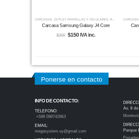
CARCASAS
,
OUTLET PANTALLAS Y CELULARES
,
REPUESTOS
CARCASA
Carcasa Samsung Galaxy J4 Core
Car
$
150
IVA inc.
$
200
Ponerse en contacto
INFO DE CONTACTO:
DIRECC
Av. 8 d
TELEFONO:
Montevi
+598 098742863
DIRECC
EMAIL:
Parque 
megasystem.uy@gmail.com
Posadas)