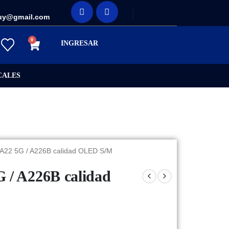
uy@gmail.com
0
INGRESAR
CALES
 A22 5G / A226B calidad OLED S/M
 / A226B calidad