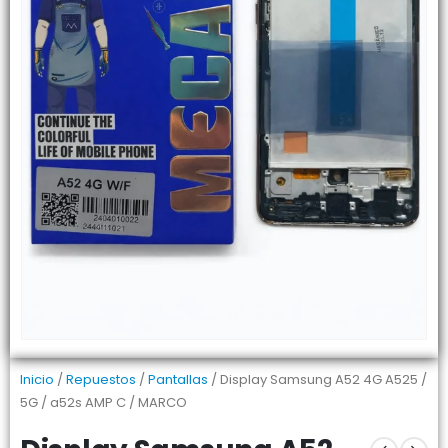
Inicio
/
Repuestos
/
Pantallas
/ Display Samsung A52 4G A525 /
5G / a52s AMP C / MARCO