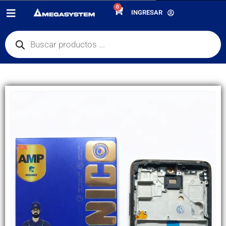
0
PRODUCTOS
REPUESTOS
,
PANTALLAS
INGRESAR
DISPLAY SAMSUNG A52 4G A525 / 5G / A52S AMP C / MARCO