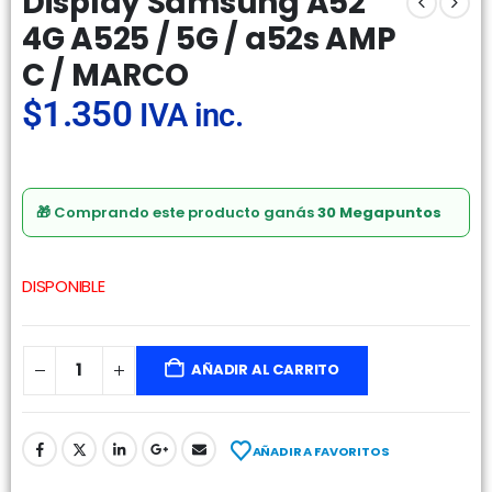
Display Samsung A52
4G A525 / 5G / a52s AMP
C / MARCO
$
1.350
IVA inc.
🎁 Comprando este producto ganás
30 Megapuntos
DISPONIBLE
AÑADIR AL CARRITO
AÑADIR A FAVORITOS