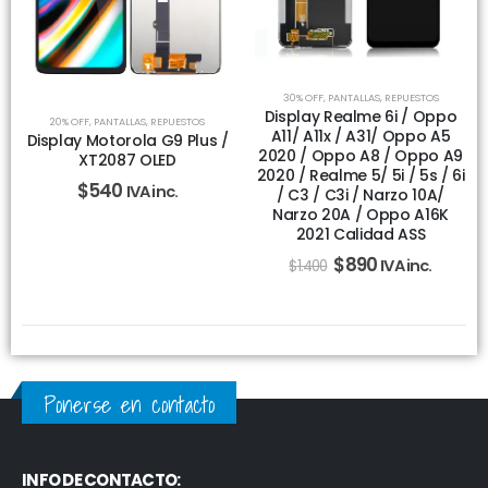
30% OFF
,
PANTALLAS
,
REPUESTOS
Display Realme 6i / Oppo
20% OFF
,
PANTALLAS
,
REPUESTOS
A11/ A11x / A31/ Oppo A5
Display Motorola G9 Plus /
2020 / Oppo A8 / Oppo A9
XT2087 OLED
2020 / Realme 5/ 5i / 5s / 6i
$
540
IVA inc.
/ C3 / C3i / Narzo 10A/
Narzo 20A / Oppo A16K
2021 Calidad ASS
$
890
IVA inc.
$
1.400
Ponerse en contacto
INFO DE CONTACTO: