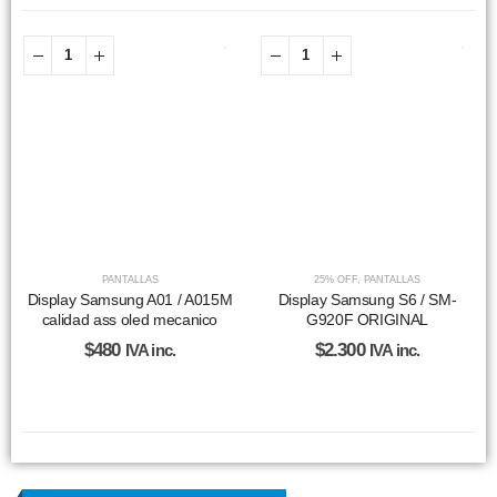
PANTALLAS
25% OFF
,
PANTALLAS
Display Samsung A01 / A015M
Display Samsung S6 / SM-
calidad ass oled mecanico
G920F ORIGINAL
$
480
$
2.300
IVA inc.
IVA inc.