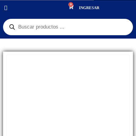
0
PRODUCTOS
PANTALLAS
,
OUTLET PANTALLAS Y CELULARES
INGRESAR
ALCATEL 1SE 2020 5030M / TCL L10 PLUS