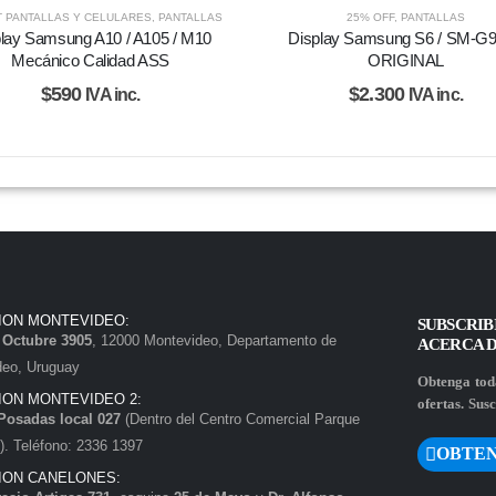
 PANTALLAS Y CELULARES
,
PANTALLAS
25% OFF
,
PANTALLAS
lay Samsung A10 / A105 / M10
Display Samsung S6 / SM-G
Mecánico Calidad ASS
ORIGINAL
$
590
$
2.300
IVA inc.
IVA inc.
ION MONTEVIDEO:
SUBSCRIB
e Octubre 3905
, 12000 Montevideo, Departamento de
ACERCA 
deo, Uruguay
Obtenga toda
ION MONTEVIDEO 2:
ofertas. Susc
Posadas local 027
(Dentro del Centro Comercial Parque
. Teléfono: 2336 1397
OBTEN
ION CANELONES: