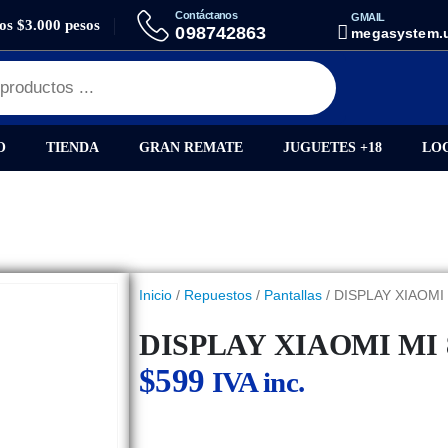
Contáctanos
GMAIL
los $3.000 pesos
Y XIAOMI MI 8 LITE AMP
098742863
megasystem.
O
TIENDA
GRAN REMATE
JUGUETES +18
LO
Inicio
/
Repuestos
/
Pantallas
/ DISPLAY XIAOMI 
DISPLAY XIAOMI MI 
$
599
IVA inc.