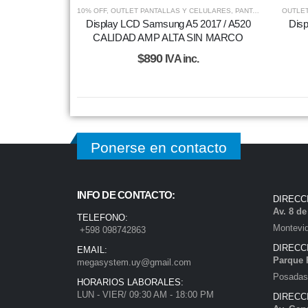
10% OFF
,
OUTLET PANTALLAS Y CELULARES
,
PANTALLAS
OUTLET
Display LCD Samsung A5 2017 / A520
Disp
CALIDAD AMP ALTA SIN MARCO
$
890
IVA inc.
Ponerse en contacto
INFO DE CONTACTO:
DIRECC
Av. 8 d
TELEFONO:
Montevi
+598 098742863
DIRECC
EMAIL:
Parque 
megasystem.uy@gmail.com
Posadas)
HORARIOS LABORALES:
LUN - VIER/ 09:30 AM - 18:00 PM
DIRECC