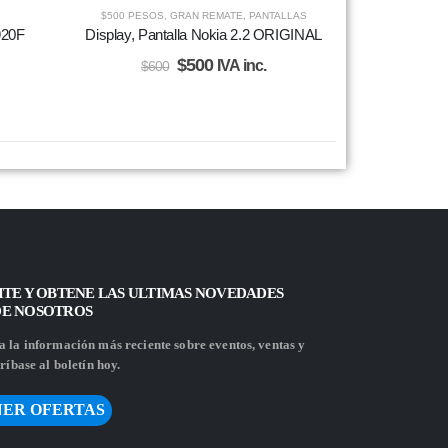
$500 PESOS
,
GRAN REMATE
,
PANTALLAS
920F
Display, Pantalla Nokia 2.2 ORIGINAL
$
500
IVA inc.
$
600
ITE Y OBTENE LAS ULTIMAS NOVEDADES
DE NOSOTROS
 la información más reciente sobre eventos, ventas y
ríbase al boletín hoy.
ER OFERTAS