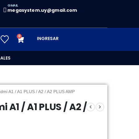
GMAIL
megasystem.uy@gmail.com
0
INGRESAR
ALES
edmi A1 / A1 PLUS / A2 / A2 PLUS AMP
 A1 / A1 PLUS / A2 /