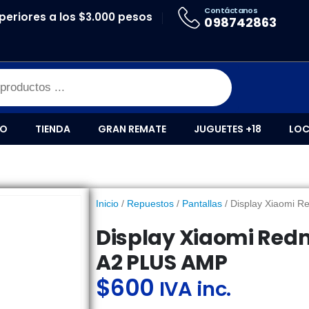
Contáctanos
periores a los $3.000 pesos
Y XIAOMI REDMI A1 / A1 PLUS / A2 / A2 PLUS AMP
098742863
IO
TIENDA
GRAN REMATE
JUGUETES +18
LOC
Inicio
/
Repuestos
/
Pantallas
/ Display Xiaomi R
Display Xiaomi Redmi
A2 PLUS AMP
$
600
IVA inc.