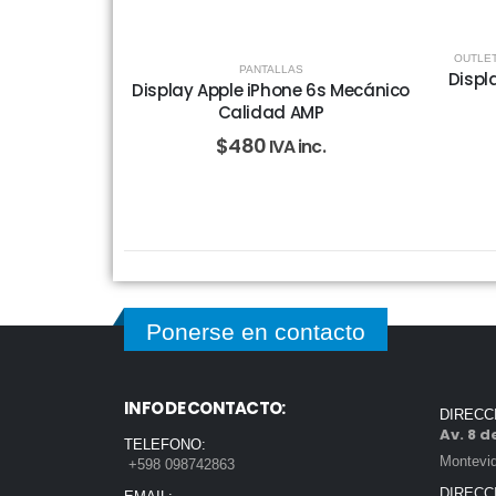
OUTLET
PANTALLAS
Displ
Display Apple iPhone 6s Mecánico
Calidad AMP
$
480
IVA inc.
Ponerse en contacto
INFO DE CONTACTO:
DIRECC
Av. 8 
TELEFONO:
Montevi
+598 098742863
DIRECC