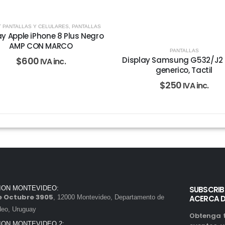
 PANTALLAS Y CELULARES
,
PANTALLAS
ay Apple iPhone 8 Plus Negro
AMP CON MARCO
PANTALLAS
Display Samsung G532/J2 
$
600
IVA inc.
generico, Tactil
$
250
IVA inc.
ION MONTEVIDEO:
SUBSCRIB
de Octubre 3905
, 12000 Montevideo, Departamento de
ACERCA 
deo, Uruguay
Obtenga t
ION MONTEVIDEO 2: