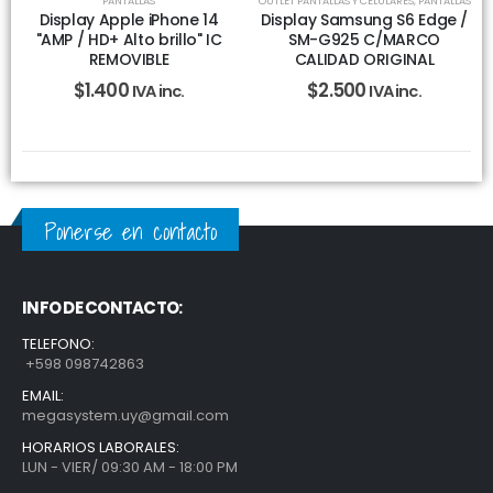
PANTALLAS
OUTLET PANTALLAS Y CELULARES
,
PANTALLAS
Display Apple iPhone 14
Display Samsung S6 Edge /
"AMP / HD+ Alto brillo" IC
SM-G925 C/MARCO
REMOVIBLE
CALIDAD ORIGINAL
$
1.400
$
2.500
IVA inc.
IVA inc.
Ponerse en contacto
INFO DE CONTACTO:
TELEFONO:
+598 098742863
EMAIL:
megasystem.uy@gmail.com
HORARIOS LABORALES:
LUN - VIER/ 09:30 AM - 18:00 PM