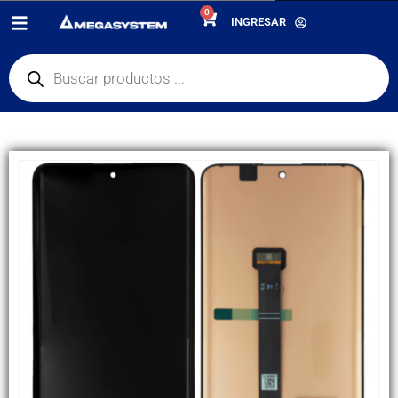
0
PRODUCTOS
REPUESTOS
,
PANTALLAS
INGRESAR
DISPLAY XIAOMI REDMI NOTE 14 PRO PLUS/ NOTE 14 PRO 5G ASS OLED