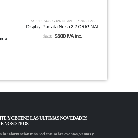
$500 PESOS
,
GRAN REMATE
,
PANTALLAS
Display, Pantalla Nokia 2.2 ORIGINAL
$
500
IVA inc.
$
600
rime
ITE Y OBTENE LAS ULTIMAS NOVEDADES
DE NOSOTROS
 la información más reciente sobre eventos, ventas y