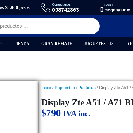
Contáctanos
GMAIL
los $3.000 pesos
AY ZTE A51 / A71 BLADE AMP
098742863
megasystem.
O
TIENDA
GRAN REMATE
JUGUETES +18
LO
Inicio
/
Repuestos
/
Pantallas
/ Display Zte A51 
Display Zte A51 / A7
$
790
IVA inc.