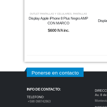
OUTLET PANTALLAS Y CELULARES
,
PANTALLAS
Display Apple iPhone 8 Plus Negro AMP
Displ
CON MARCO
$
600
IVA inc.
Ponerse en contacto
INFO DE CONTACTO:
DIRECC
Av. 8 d
TELEFONO:
Montevi
+598 098742863