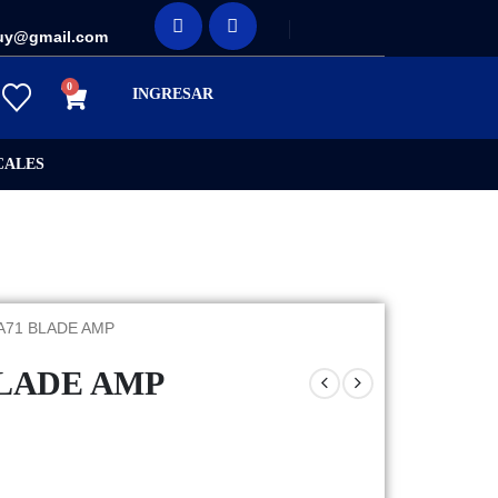
uy@gmail.com
0
INGRESAR
CALES
/ A71 BLADE AMP
1 BLADE AMP