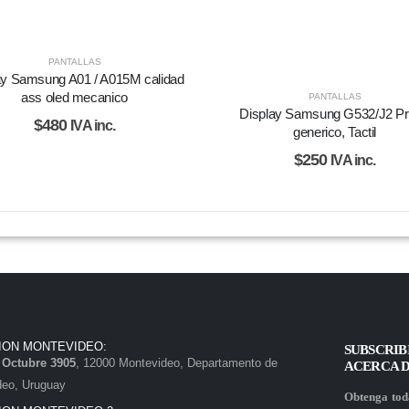
PANTALLAS
ay Samsung A01 / A015M calidad
ass oled mecanico
PANTALLAS
Display Samsung G532/J2 P
$
480
IVA inc.
generico, Tactil
$
250
IVA inc.
ION MONTEVIDEO:
SUBSCRIB
e Octubre 3905
, 12000 Montevideo, Departamento de
ACERCA 
deo, Uruguay
Obtenga toda