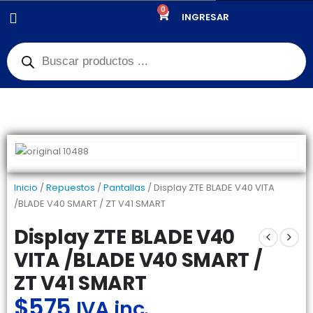
0
PRODUCTOS
INGRESAR
PANTALLAS
,
OUTLET PANTALLAS Y CELULARES
,
30% OFF
DISPLAY ZTE BLADE V40 VITA /BLADE V40 SMART / ZT V41 SMART
Inicio
/
Repuestos
/
Pantallas
/ Display ZTE BLADE V40 VITA
/BLADE V40 SMART / ZT V41 SMART
Display ZTE BLADE V40
VITA /BLADE V40 SMART /
ZT V41 SMART
$
575
IVA inc.